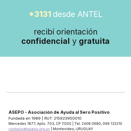
*3131
desde ANTEL
recibí o
rientación
confidencial
y
gratuita
ASEPO - Asociación de Ayuda al Sero Positivo
Fundada en
1989 | RUT: 215923950010
Mercedes 1877, Apto. 703, CP 11200 | Tel. 2408 0680, 099 132210
contacto@asepo.org.uy
| Montevideo, URUGUAY